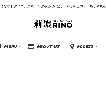
沢盃横丁 ダイニングバー莉濃-RINO- 生ビールと極上中華、癒しの場
MENU
ABOUT US
ACCESS