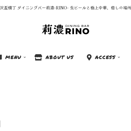
沢盃横丁 ダイニングバー莉濃-RINO- 生ビールと極上中華、癒しの場
MENU
ABOUT US
ACCESS