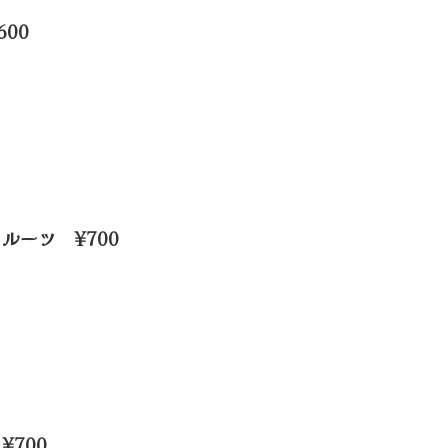
00
ルーツ ¥700
700