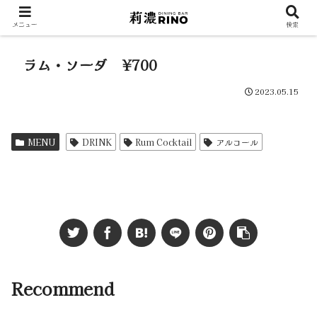
所沢盃横丁 ダイニングバー莉濃-RINO- 生ビールと極上中華、癒しの場所。
メニュー
検索
ラム・ソーダ ¥700
2023.05.15
MENU
DRINK
Rum Cocktail
アルコール
Recommend